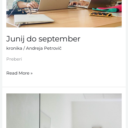
Junij do september
kronika
/
Andreja Petrovič
Preberi
Read More »
April
in
maj