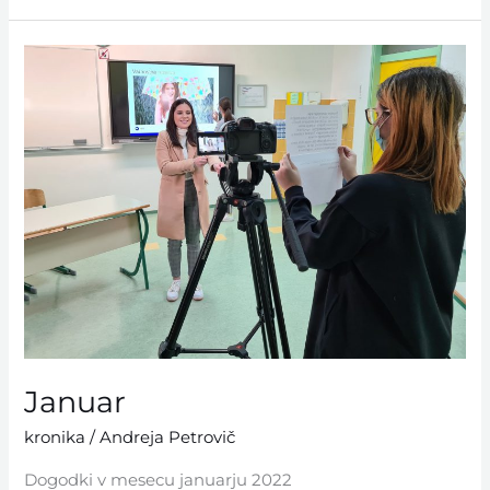
Januar
Januar
kronika
/
Andreja Petrovič
Dogodki v mesecu januarju 2022