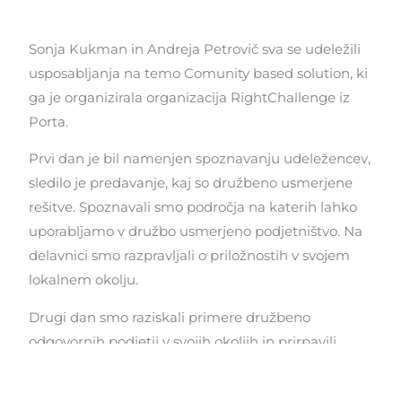
Sonja Kukman in Andreja Petrovič sva se udeležili
usposabljanja na temo Comunity based solution, ki
ga je organizirala organizacija RightChallenge iz
Porta.
Prvi dan je bil namenjen spoznavanju udeležencev,
sledilo je predavanje, kaj so družbeno usmerjene
rešitve. Spoznavali smo področja na katerih lahko
uporabljamo v družbo usmerjeno podjetništvo. Na
delavnici smo razpravljali o priložnostih v svojem
lokalnem okolju.
Drugi dan smo raziskali primere družbeno
odgovornih podjetij v svojih okoljih in prirpavili
predstavitev le-teh. Predstavili sva primer Tete
Fride in poslovno pobudo pod imenom Slopak.