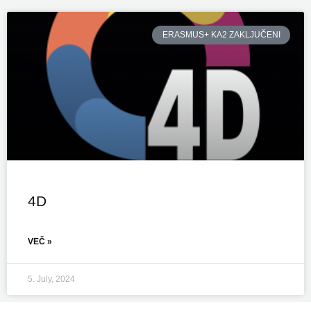
ERASMUS+ KA2 ZAKLJUČENI
4D
VEČ »
5. July, 2024