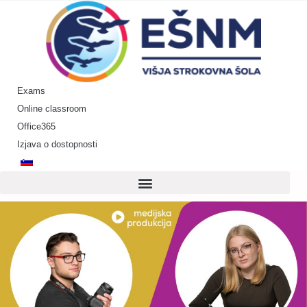
Skip
to
content
Exams
Online classroom
Office365
Izjava o dostopnosti