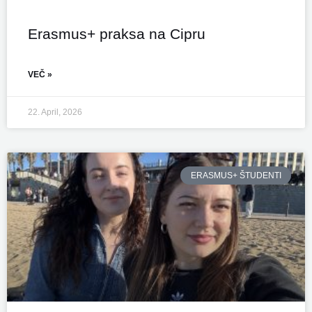
Erasmus+ praksa na Cipru
VEČ »
22. April, 2026
ERASMUS+ ŠTUDENTI