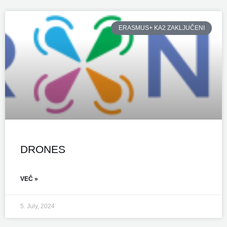
ERASMUS+ KA2 ZAKLJUČENI
DRONES
VEČ »
5. July, 2024