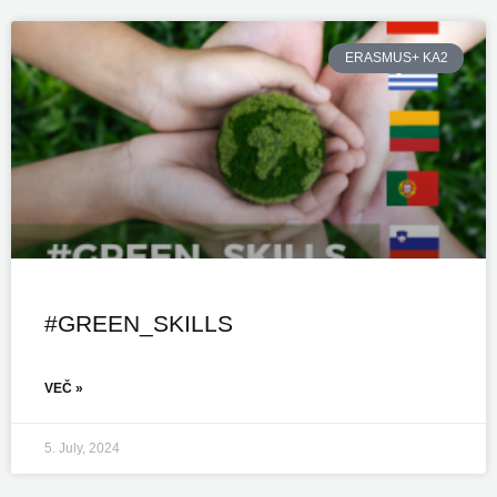
ERASMUS+ KA2
#GREEN_SKILLS
VEČ »
5. July, 2024