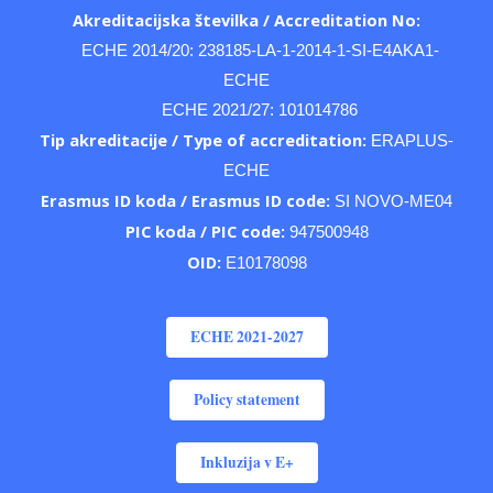
Akreditacijska številka / Accreditation No:
ECHE 2014/20: 238185-LA-1-2014-1-SI-E4AKA1-
ECHE
ECHE 2021/27: 101014786
Tip akreditacije / Type of accreditation:
ERAPLUS-
ECHE
Erasmus ID koda /
Erasmus ID code:
SI NOVO-ME04
PIC koda / PIC code:
947500948
OID:
E10178098
ECHE 2021-2027
Policy statement
Inkluzija v E+