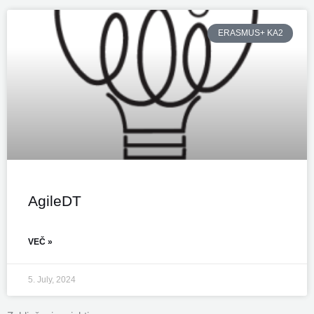
ERASMUS+ KA2
AgileDT
VEČ »
5. July, 2024