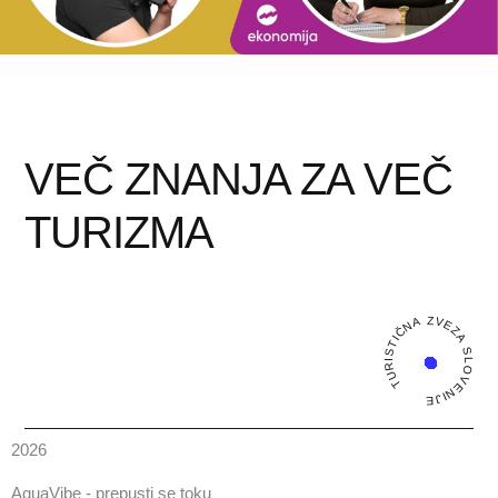
VEČ ZNANJA ZA VEČ
TURIZMA
TURISTIČNA ZVEZA SLOVENIJE
2026
AquaVibe - prepusti se toku