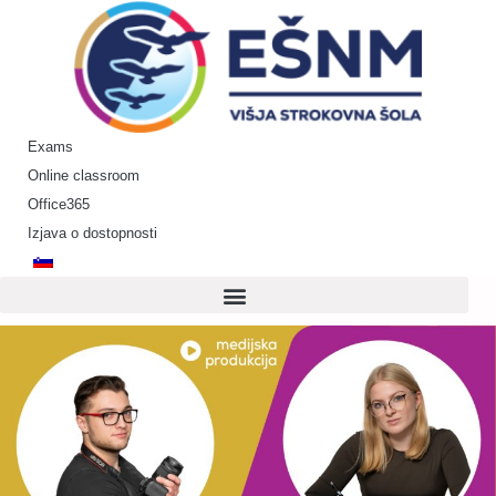
Skip
to
content
Exams
Online classroom
Office365
Izjava o dostopnosti