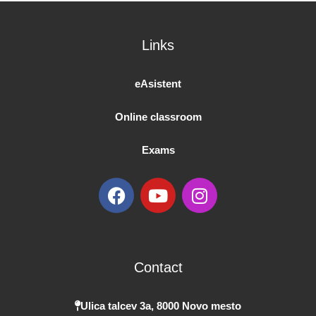
Links
eAsistent
Online classroom
Exams
F
Y
I
a
o
n
c
u
s
e
t
t
b
u
a
Contact
o
b
g
o
e
r
k
a
Ulica talcev 3a, 8000 Novo mesto