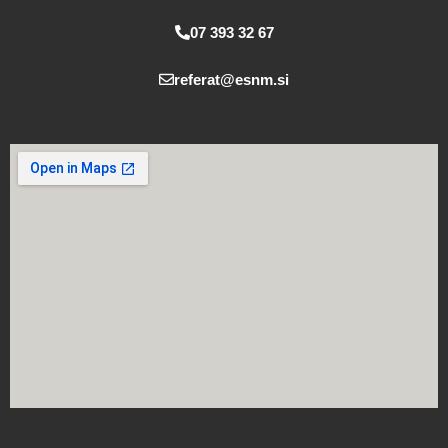
m
07 393 32 67
referat@esnm.si