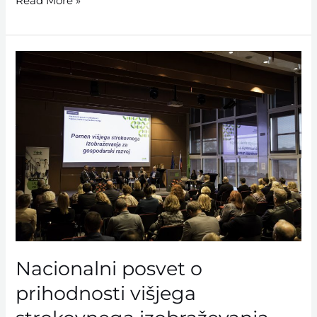
Read More »
Nacionalni
posvet
o
prihodnosti
višjega
strokovnega
izobraževanja
Nacionalni posvet o
prihodnosti višjega