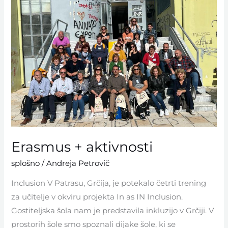
+
aktivnosti
Erasmus + aktivnosti
splošno
/
Andreja Petrovič
Inclusion V Patrasu, Grčija, je potekalo četrti trening
za učitelje v okviru projekta In as IN Inclusion.
Gostiteljska šola nam je predstavila inkluzijo v Grčiji. V
prostorih šole smo spoznali dijake šole, ki se