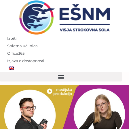
Skip
to
content
Izpiti
Spletna učilnica
Office365
Izjava o dostopnosti