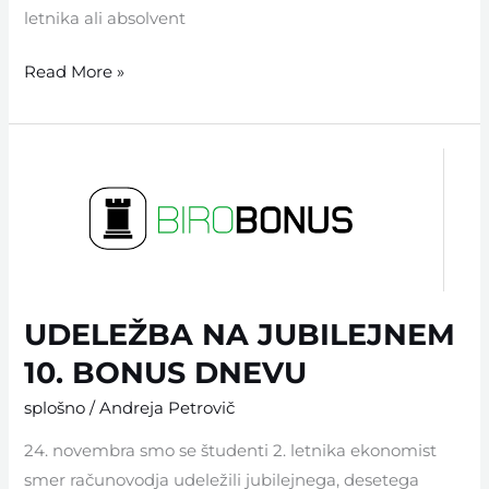
letnika ali absolvent
Read More »
UDELEŽBA
NA
JUBILEJNEM
10.
BONUS
DNEVU
UDELEŽBA NA JUBILEJNEM
10. BONUS DNEVU
splošno
/
Andreja Petrovič
24. novembra smo se študenti 2. letnika ekonomist
smer računovodja udeležili jubilejnega, desetega