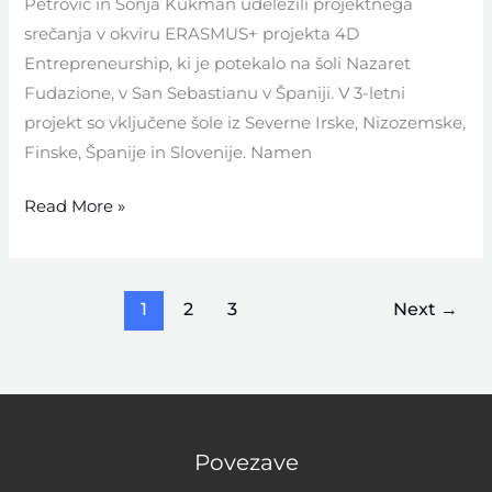
Petrovič in Sonja Kukman udeležili projektnega
srečanja v okviru ERASMUS+ projekta 4D
Entrepreneurship, ki je potekalo na šoli Nazaret
Fudazione, v San Sebastianu v Španiji. V 3-letni
projekt so vključene šole iz Severne Irske, Nizozemske,
Finske, Španije in Slovenije. Namen
Read More »
1
2
3
Next
→
Povezave