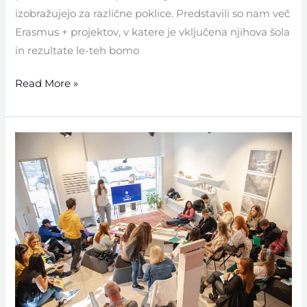
izobražujejo za različne poklice. Predstavili so nam več
Erasmus + projektov, v katere je vključena njihova šola
in rezultate le-teh bomo
Read More »
Erasmus+
aktivnosti