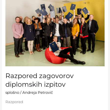
zagovorov
diplomskih
izpitov
Razpored zagovorov
diplomskih izpitov
splošno
/
Andreja Petrovič
Razpored