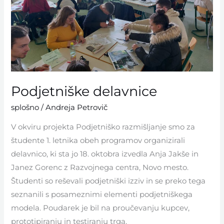
Podjetniške delavnice
splošno
/
Andreja Petrovič
V okviru projekta Podjetniško razmišljanje smo za
študente 1. letnika obeh programov organizirali
delavnico, ki sta jo 18. oktobra izvedla Anja Jakše in
Janez Gorenc z Razvojnega centra, Novo mesto.
Študenti so reševali podjetniški izziv in se preko tega
seznanili s posameznimi elementi podjetniškega
modela. Poudarek je bil na proučevanju kupcev,
prototipiranju in testiranju trga.