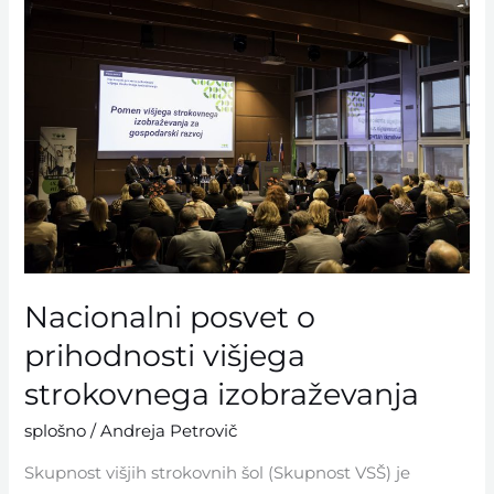
posvet
o
prihodnosti
višjega
strokovnega
izobraževanja
Nacionalni posvet o
prihodnosti višjega
strokovnega izobraževanja
splošno
/
Andreja Petrovič
Skupnost višjih strokovnih šol (Skupnost VSŠ) je