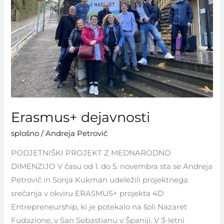
Erasmus+ dejavnosti
splošno
/
Andreja Petrovič
PODJETNIŠKI PROJEKT Z MEDNARODNO
DIMENZIJO V času od 1. do 5. novembra sta se Andreja
Petrovič in Sonja Kukman udeležili projektnega
srečanja v okviru ERASMUS+ projekta 4D
Entrepreneurship, ki je potekalo na šoli Nazaret
Fudazione, v San Sebastianu v Španiji. V 3-letni