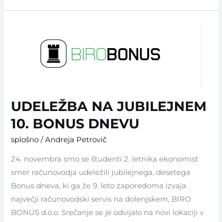
UDELEŽBA
NA
JUBILEJNEM
10.
BONUS
DNEVU
UDELEŽBA NA JUBILEJNEM
10. BONUS DNEVU
splošno
/
Andreja Petrovič
24. novembra smo se študenti 2. letnika ekonomist
smer računovodja udeležili jubilejnega, desetega
Bonus dneva, ki ga že 9. leto zaporedoma izvaja
največji računovodski servis na dolenjskem, BIRO
BONUS d.o.o. Srečanje se je odvijalo na novi lokaciji v