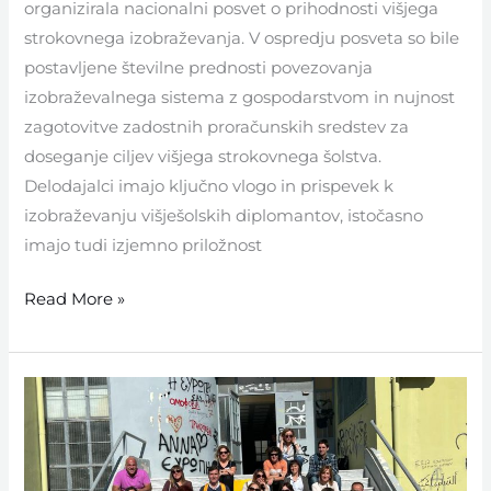
organizirala nacionalni posvet o prihodnosti višjega
strokovnega izobraževanja. V ospredju posveta so bile
postavljene številne prednosti povezovanja
izobraževalnega sistema z gospodarstvom in nujnost
zagotovitve zadostnih proračunskih sredstev za
doseganje ciljev višjega strokovnega šolstva.
Delodajalci imajo ključno vlogo in prispevek k
izobraževanju višješolskih diplomantov, istočasno
imajo tudi izjemno priložnost
Read More »
Erasmus
+
aktivnosti