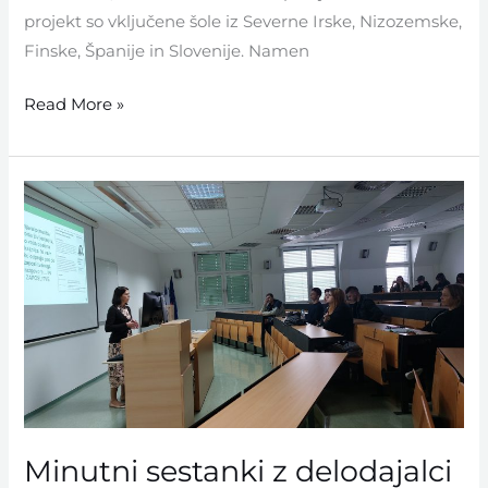
projekt so vključene šole iz Severne Irske, Nizozemske,
Finske, Španije in Slovenije. Namen
Read More »
Minutni
sestanki
z
delodajalci
Minutni sestanki z delodajalci