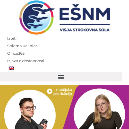
Skip
to
content
Izpiti
Spletna učilnica
Office365
Izjava o dostopnosti