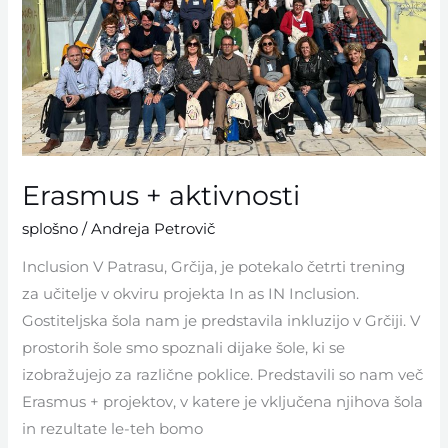
Erasmus + aktivnosti
splošno
/
Andreja Petrovič
Inclusion V Patrasu, Grčija, je potekalo četrti trening
za učitelje v okviru projekta In as IN Inclusion.
Gostiteljska šola nam je predstavila inkluzijo v Grčiji. V
prostorih šole smo spoznali dijake šole, ki se
izobražujejo za različne poklice. Predstavili so nam več
Erasmus + projektov, v katere je vključena njihova šola
in rezultate le-teh bomo