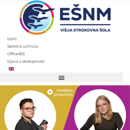
Skip
to
content
Izpiti
Spletna učilnica
Office365
Izjava o dostopnosti