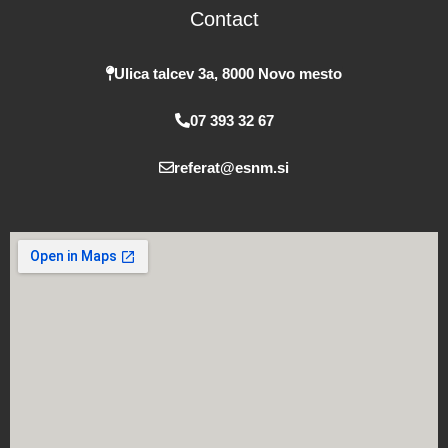
Contact
o
b
g
o
e
r
k
a
Ulica talcev 3a, 8000 Novo mesto
m
07 393 32 67
referat@esnm.si