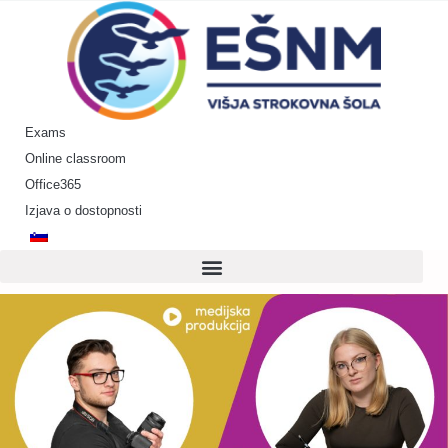
Skip
to
content
Exams
Online classroom
Office365
Izjava o dostopnosti