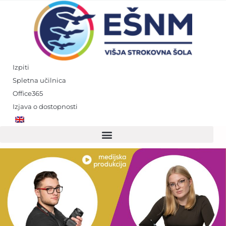
Skip
to
content
Izpiti
Spletna učilnica
Office365
Izjava o dostopnosti