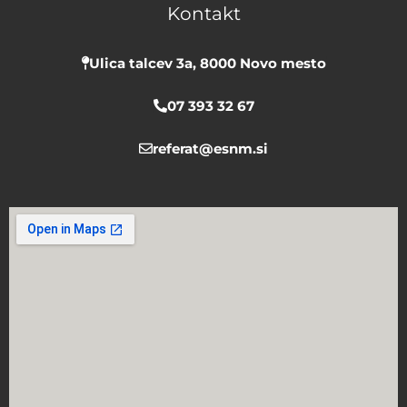
Kontakt
o
b
g
o
e
r
k
a
Ulica talcev 3a, 8000 Novo mesto
m
07 393 32 67
referat@esnm.si