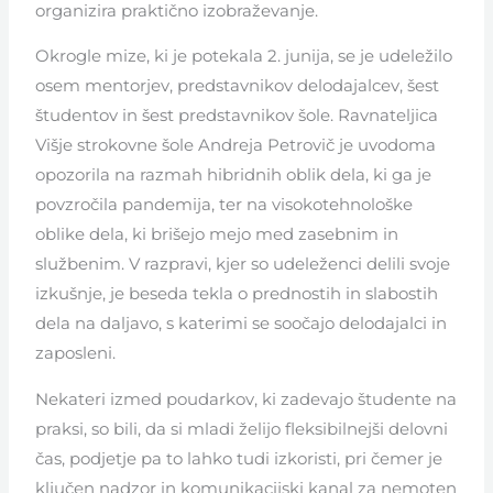
organizira praktično izobraževanje.
Okrogle mize, ki je potekala 2. junija, se je udeležilo
osem mentorjev, predstavnikov delodajalcev, šest
študentov in šest predstavnikov šole. Ravnateljica
Višje strokovne šole Andreja Petrovič je uvodoma
opozorila na razmah hibridnih oblik dela, ki ga je
povzročila pandemija, ter na visokotehnološke
oblike dela, ki brišejo mejo med zasebnim in
službenim. V razpravi, kjer so udeleženci delili svoje
izkušnje, je beseda tekla o prednostih in slabostih
dela na daljavo, s katerimi se soočajo delodajalci in
zaposleni.
Nekateri izmed poudarkov, ki zadevajo študente na
praksi, so bili, da si mladi želijo fleksibilnejši delovni
čas, podjetje pa to lahko tudi izkoristi, pri čemer je
ključen nadzor in komunikacijski kanal za nemoten