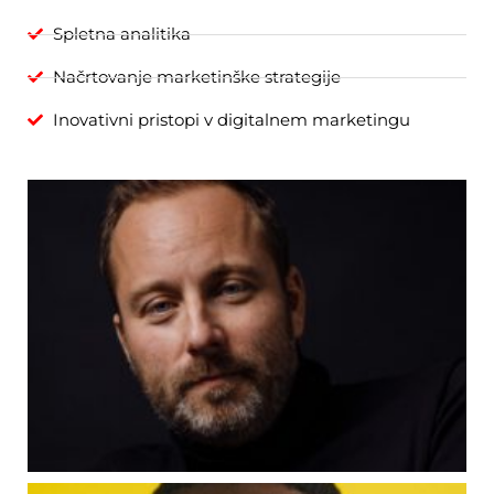
Spletna analitika
Načrtovanje marketinške strategije
Inovativni pristopi v digitalnem marketingu