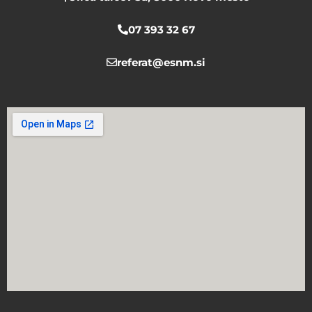
m
07 393 32 67
referat@esnm.si