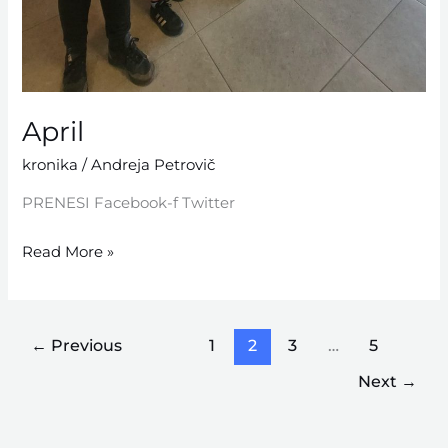
April
kronika
/
Andreja Petrovič
PRENESI Facebook-f Twitter
Read More »
←
Previous
1
2
3
…
5
Next
→