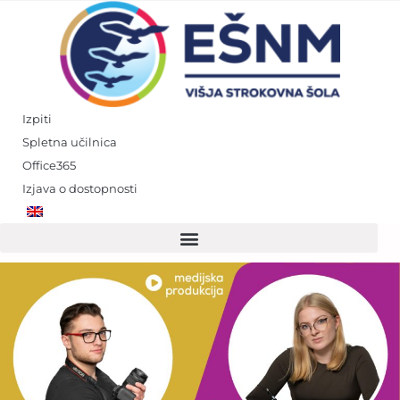
Skip
to
content
Izpiti
Spletna učilnica
Office365
Izjava o dostopnosti