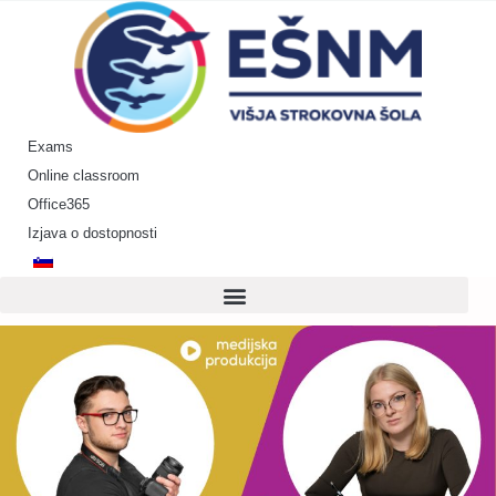
Skip
to
content
Exams
Online classroom
Office365
Izjava o dostopnosti