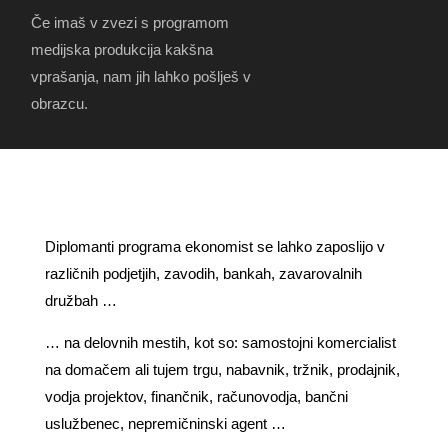
Če imaš v zvezi s programom
medijska produkcija kakšna
vprašanja, nam jih lahko pošlješ v
obrazcu.
Diplomanti programa ekonomist se lahko zaposlijo v
različnih podjetjih, zavodih, bankah, zavarovalnih
družbah …
… na delovnih mestih, kot so: samostojni komercialist
na domačem ali tujem trgu, nabavnik, tržnik, prodajnik,
vodja projektov, finančnik, računovodja, bančni
uslužbenec, nepremičninski agent …