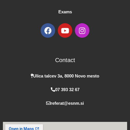
Exams
F
Y
I
a
o
n
c
u
s
e
t
t
b
u
a
Contact
o
b
g
o
e
r
k
a
Ulica talcev 3a, 8000 Novo mesto
m
07 393 32 67
referat@esnm.si