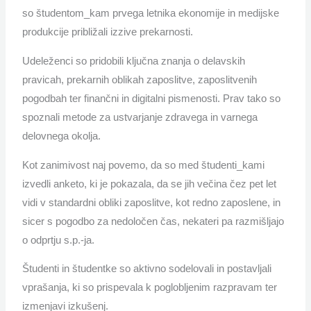
so študentom_kam prvega letnika ekonomije in medijske
produkcije približali izzive prekarnosti.
Udeleženci so pridobili ključna znanja o delavskih
pravicah, prekarnih oblikah zaposlitve, zaposlitvenih
pogodbah ter finančni in digitalni pismenosti. Prav tako so
spoznali metode za ustvarjanje zdravega in varnega
delovnega okolja.
Kot zanimivost naj povemo, da so med študenti_kami
izvedli anketo, ki je pokazala, da se jih večina čez pet let
vidi v standardni obliki zaposlitve, kot redno zaposlene, in
sicer s pogodbo za nedoločen čas, nekateri pa razmišljajo
o odprtju s.p.-ja.
Študenti in študentke so aktivno sodelovali in postavljali
vprašanja, ki so prispevala k poglobljenim razpravam ter
izmenjavi izkušenj.