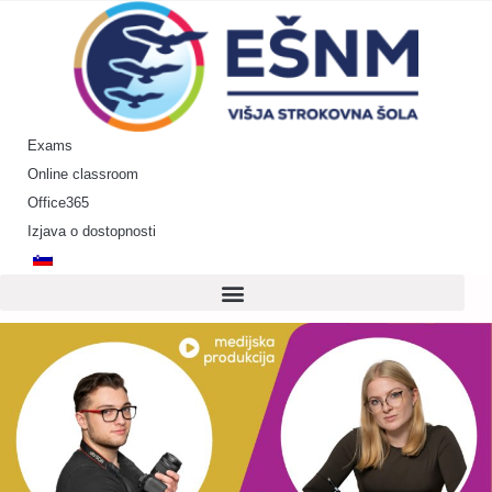
Skip
to
content
Exams
Online classroom
Office365
Izjava o dostopnosti