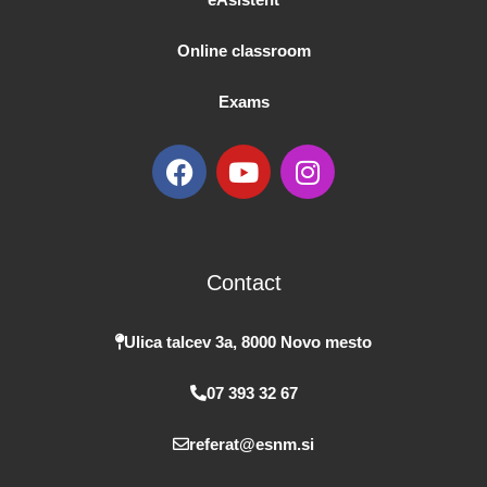
Online classroom
Exams
F
Y
I
a
o
n
c
u
s
e
t
t
b
u
a
Contact
o
b
g
o
e
r
k
a
Ulica talcev 3a, 8000 Novo mesto
m
07 393 32 67
referat@esnm.si