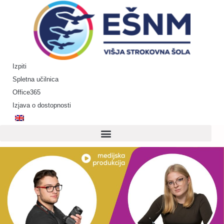
Skip
to
content
Izpiti
Spletna učilnica
Office365
Izjava o dostopnosti