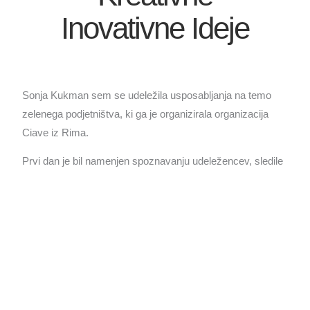
Inovativne Ideje
Sonja Kukman sem se udeležila usposabljanja na temo
zelenega podjetništva, ki ga je organizirala organizacija
Ciave iz Rima.
Prvi dan je bil namenjen spoznavanju udeležencev, sledile
so usmeritve gostiteljice o tem, kaj je zeleno in trajnostno
podjetništvo. Udeleženci smo predstavili primere dobrih
praks v svojem lokalnem okolju.
Drugi dan smo obiskali dve lokalni podjetji. Najprej nas je v
svoji delavnici sprejela lastnica podjetja SpringLab. Ukvarja
se z recikliranjem starega pohištva in drugih odpadkov, ki
jih predeluje v različne dekorativne in uporabne predmete.