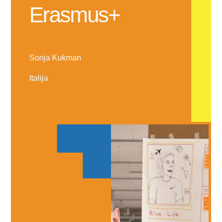
Erasmus+
Sonja Kukman
Italija