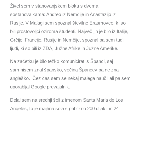
Živel sem v stanovanjskem bloku s dvema
sostanovalkama: Andreo iz Nemčije in Anastazijo iz
Rusije. V Malagi sem spoznal številne Erasmovce, ki so
bili prostovoljci oziroma študenti. Največ jih je bilo iz Italije,
Grčije, Francije, Rusije in Nemčije, spoznal pa sem tudi
ljudi, ki so bili iz ZDA, Južne Afrike in Južne Amerike.
Na začetku je bilo težko komunicirati s Španci, saj
sam nisem znal špansko, večina Špancev pa ne zna
angleško. Čez čas sem se nekaj malega naučil ali pa sem
uporabljal Google prevajalnik.
Delal sem na srednji šoli z imenom Santa Maria de Los
Angeles, to je majhna šola s približno 200 dijaki in 24
profesorji. Šola izvaja programe medicine, dietetike,
administracije, komerciale, financ, turistične smeri in
farmacije. Šola ima tudi popoldanske tečaje angleškega