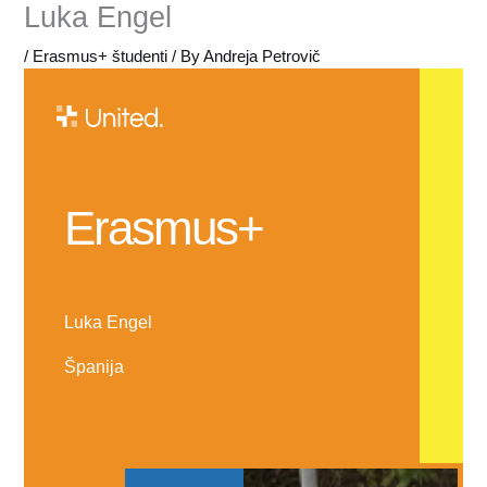
Luka Engel
/
Erasmus+ študenti
/ By
Andreja Petrovič
Erasmus+
Luka Engel
Španija