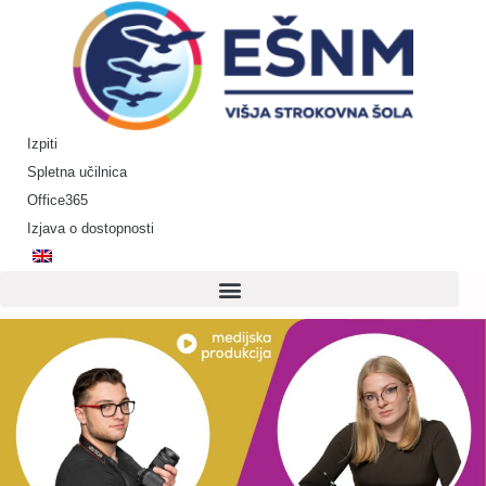
Skip
to
content
Izpiti
Spletna učilnica
Office365
Izjava o dostopnosti