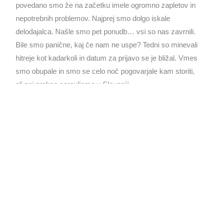
povedano smo že na začetku imele ogromno zapletov in
nepotrebnih problemov. Najprej smo dolgo iskale
delodajalca. Našle smo pet ponudb… vsi so nas zavrnili.
Bile smo panične, kaj če nam ne uspe? Tedni so minevali
hitreje kot kadarkoli in datum za prijavo se je bližal. Vmes
smo obupale in smo se celo noč pogovarjale kam storiti,
ali naj prakso opravljamo v Sloveniji…
Vsak dan smo obiskovale stran za prakso, če so kakšne
nove ponudbe. IN KONČNO! Nova ponudba, kamor so
nas takoj sprejeli. Torej praksa je urejena, delo imamo.
Amm, kaj pa stanovanje? Kriza. Dva tedna do roka, imele
smo prakso, stanovanja pa ne. Zopet isto, deset ponudb,
vse zavrnjene oziroma zasedene. Na pomoč je vskočila
naša prijateljica iz Varšave in se dogovorila za stanovanje,
ki je bilo malo izven Varšave. Torej vse urejeno, praksa,
stanovanje in letalske karte ter obsežna dokumentacija.